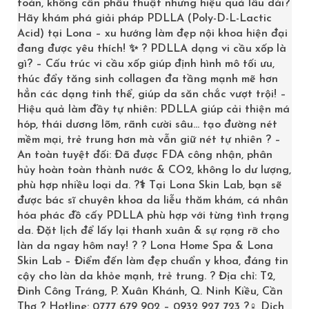
toàn, không cần phẫu thuật nhưng hiệu quả lâu dài?
Hãy khám phá giải pháp PDLLA (Poly-D-L-Lactic
Acid) tại Lona – xu hướng làm đẹp nội khoa hiện đại
đang được yêu thích! ✨ ? PDLLA dạng vi cầu xốp là
gì? – Cấu trúc vi cầu xốp giúp định hình mô tối ưu,
thúc đẩy tăng sinh collagen đa tầng mạnh mẽ hơn
hẳn các dạng tinh thể, giúp da săn chắc vượt trội! –
Hiệu quả làm đầy tự nhiên: PDLLA giúp cải thiện má
hóp, thái dương lõm, rãnh cười sâu… tạo đường nét
mềm mại, trẻ trung hơn mà vẫn giữ nét tự nhiên ? –
OBAGI KÈRAPHINE BODY SMOOTHING LOTION GIÚP LÀN DA MỀM MỊN QUYẾN RŨ
An toàn tuyệt đối: Đã được FDA công nhận, phân
hủy hoàn toàn thành nước & CO2, không lo dư lượng,
1,440,000
₫
1,600,000
₫
phù hợp nhiều loại da. ?‍⚕️ Tại Lona Skin Lab, bạn sẽ
được bác sĩ chuyên khoa da liễu thăm khám, cá nhân
>> LONA.VN
hóa phác đồ cấy PDLLA phù hợp với từng tình trạng
da. Đặt lịch để lấy lại thanh xuân & sự rạng rỡ cho
làn da ngay hôm nay! ? ? Lona Home Spa & Lona
Skin Lab – Điểm đến làm đẹp chuẩn y khoa, đáng tin
cậy cho làn da khỏe mạnh, trẻ trung. ? Địa chỉ: T2,
Đinh Công Tráng, P. Xuân Khánh, Q. Ninh Kiều, Cần
Thơ ? Hotline: 0777 679 902 – 0932 927 723 ?‍♀️ Dịch