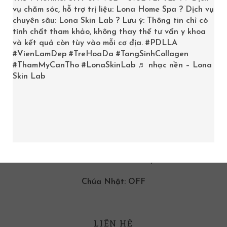
vụ chăm sóc, hỗ trợ trị liệu: Lona Home Spa ? Dịch vụ
chuyên sâu: Lona Skin Lab ? Lưu ý: Thông tin chỉ có
tính chất tham khảo, không thay thế tư vấn y khoa
và kết quả còn tùy vào mỗi cơ địa.
#PDLLA
#VienLamDep
#TreHoaDa
#TangSinhCollagen
#ThamMyCanTho
#LonaSkinLab
♬ nhạc nền – Lona
Skin Lab
GIỜ LÀM VIỆC
9:00am -08:00pm
Thứ Hai đến Thứ Bảy
Chúa Nhật: OFF
LIÊN HỆ