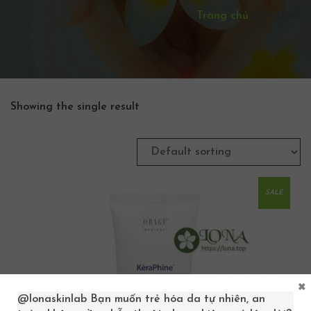
Trang chủ
/
Product
Showing the single result
SALE
×
@lonaskinlab
Bạn muốn trẻ hóa da tự nhiên, an