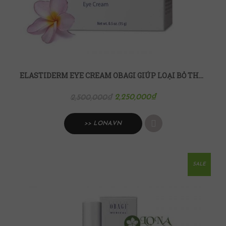
ELASTIDERM EYE CREAM OBAGI GIÚP LOẠI BỎ THÂM VÙNG DA QUANH MẮT
2,250,000
₫
2,500,000
₫
>> LONA.VN
SALE