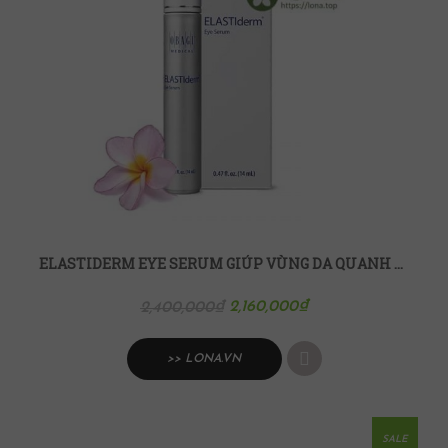
ELASTIDERM EYE SERUM GIÚP VÙNG DA QUANH MẮT SÁNG KHỎE CĂNG MƯỢT
2,160,000
₫
2,400,000
₫
>> LONA.VN
SALE