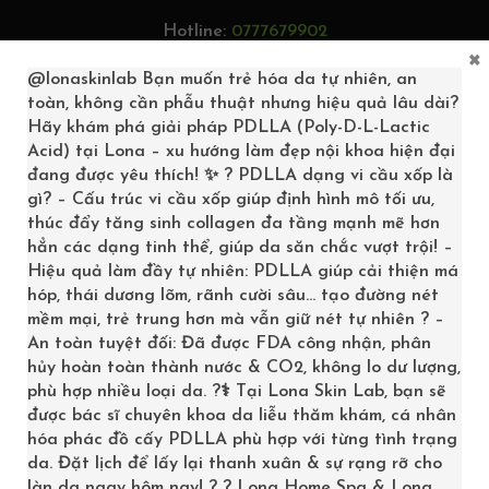
Hotline:
0777679902
×
Tìm kiếm...
@lonaskinlab
Bạn muốn trẻ hóa da tự nhiên, an
toàn, không cần phẫu thuật nhưng hiệu quả lâu dài?
Hãy khám phá giải pháp PDLLA (Poly-D-L-Lactic
Acid) tại Lona – xu hướng làm đẹp nội khoa hiện đại
đang được yêu thích! ✨ ? PDLLA dạng vi cầu xốp là
0
gì? – Cấu trúc vi cầu xốp giúp định hình mô tối ưu,
thúc đẩy tăng sinh collagen đa tầng mạnh mẽ hơn
hẳn các dạng tinh thể, giúp da săn chắc vượt trội! –
Hiệu quả làm đầy tự nhiên: PDLLA giúp cải thiện má
hóp, thái dương lõm, rãnh cười sâu… tạo đường nét
mềm mại, trẻ trung hơn mà vẫn giữ nét tự nhiên ? –
An toàn tuyệt đối: Đã được FDA công nhận, phân
hủy hoàn toàn thành nước & CO2, không lo dư lượng,
phù hợp nhiều loại da. ?‍⚕️ Tại Lona Skin Lab, bạn sẽ
được bác sĩ chuyên khoa da liễu thăm khám, cá nhân
hóa phác đồ cấy PDLLA phù hợp với từng tình trạng
ELASTIDERM
da. Đặt lịch để lấy lại thanh xuân & sự rạng rỡ cho
làn da ngay hôm nay! ? ? Lona Home Spa & Lona