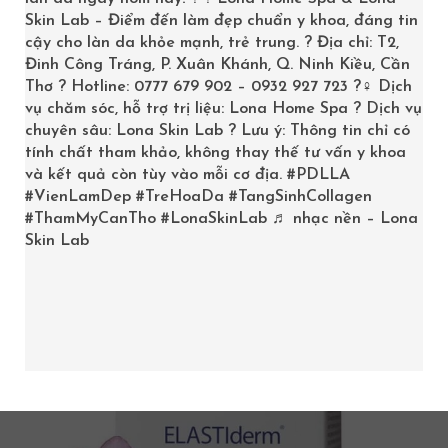
Skin Lab – Điểm đến làm đẹp chuẩn y khoa, đáng tin
Trang chủ
/
Product
cậy cho làn da khỏe mạnh, trẻ trung. ? Địa chỉ: T2,
Đinh Công Tráng, P. Xuân Khánh, Q. Ninh Kiều, Cần
Thơ ? Hotline: 0777 679 902 – 0932 927 723 ?‍♀️ Dịch
vụ chăm sóc, hỗ trợ trị liệu: Lona Home Spa ? Dịch vụ
chuyên sâu: Lona Skin Lab ? Lưu ý: Thông tin chỉ có
tính chất tham khảo, không thay thế tư vấn y khoa
Showing all 3 results
và kết quả còn tùy vào mỗi cơ địa.
#PDLLA
#VienLamDep
#TreHoaDa
#TangSinhCollagen
SALE
#ThamMyCanTho
#LonaSkinLab
♬ nhạc nền – Lona
Skin Lab