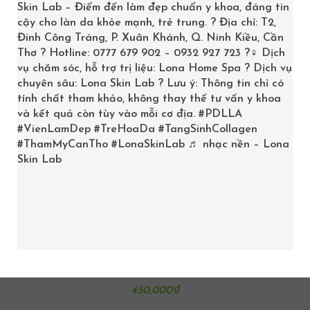
Skin Lab – Điểm đến làm đẹp chuẩn y khoa, đáng tin
cậy cho làn da khỏe mạnh, trẻ trung. ? Địa chỉ: T2,
Đinh Công Tráng, P. Xuân Khánh, Q. Ninh Kiều, Cần
Thơ ? Hotline: 0777 679 902 – 0932 927 723 ?‍♀️ Dịch
vụ chăm sóc, hỗ trợ trị liệu: Lona Home Spa ? Dịch vụ
chuyên sâu: Lona Skin Lab ? Lưu ý: Thông tin chỉ có
tính chất tham khảo, không thay thế tư vấn y khoa
và kết quả còn tùy vào mỗi cơ địa.
#PDLLA
#VienLamDep
#TreHoaDa
#TangSinhCollagen
#ThamMyCanTho
#LonaSkinLab
♬ nhạc nền – Lona
Skin Lab
KEM SĂN CHẮC DA LINDSAY THE ELISE VELVET 200ML
450,000
₫