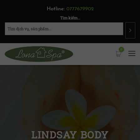
Hotline:
0777679902
Tìm kiếm...
0
LINDSAY BODY