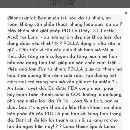
×
@lonaskinlab
Bạn muốn trẻ hóa da tự nhiên, an
toàn, không cần phẫu thuật nhưng hiệu quả lâu dài?
Hãy khám phá giải pháp PDLLA (Poly-D-L-Lactic
Acid) tại Lona – xu hướng làm đẹp nội khoa hiện đại
đang được yêu thích! ✨ ? PDLLA dạng vi cầu xốp là
gì? – Cấu trúc vi cầu xốp giúp định hình mô tối ưu,
thúc đẩy tăng sinh collagen đa tầng mạnh mẽ hơn
hẳn các dạng tinh thể, giúp da săn chắc vượt trội! –
Hiệu quả làm đầy tự nhiên: PDLLA giúp cải thiện má
hóp, thái dương lõm, rãnh cười sâu… tạo đường nét
GEL NÓNG GIẢM MỠ SĂN CHẮC DA LINDSAY THE ELISE VELVET 1000ML
mềm mại, trẻ trung hơn mà vẫn giữ nét tự nhiên ? –
An toàn tuyệt đối: Đã được FDA công nhận, phân
710,000
₫
1,400,000
₫
hủy hoàn toàn thành nước & CO2, không lo dư lượng,
phù hợp nhiều loại da. ?‍⚕️ Tại Lona Skin Lab, bạn sẽ
>> LONA.VN
được bác sĩ chuyên khoa da liễu thăm khám, cá nhân
hóa phác đồ cấy PDLLA phù hợp với từng tình trạng
da. Đặt lịch để lấy lại thanh xuân & sự rạng rỡ cho
làn da ngay hôm nay! ? ? Lona Home Spa & Lona