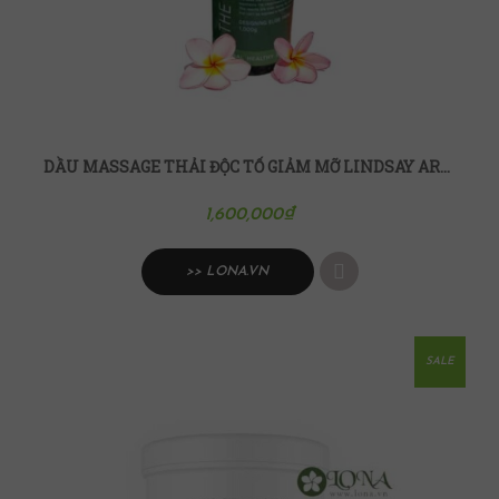
DẦU MASSAGE THẢI ĐỘC TỐ GIẢM MỠ LINDSAY AROMA D-TOX OIL BODY
1,600,000
₫
>> LONA.VN
SALE