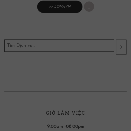
>> LONA.VN
GIỜ LÀM VIỆC
9:00am -08:00pm