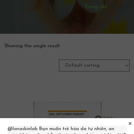
Trang chủ
/
Product
Showing the single result
×
@lonaskinlab
Bạn muốn trẻ hóa da tự nhiên, an