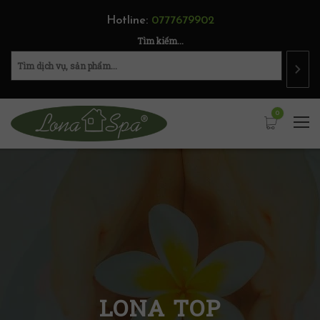
Hotline:
0777679902
Tìm kiếm...
0
LONA TOP