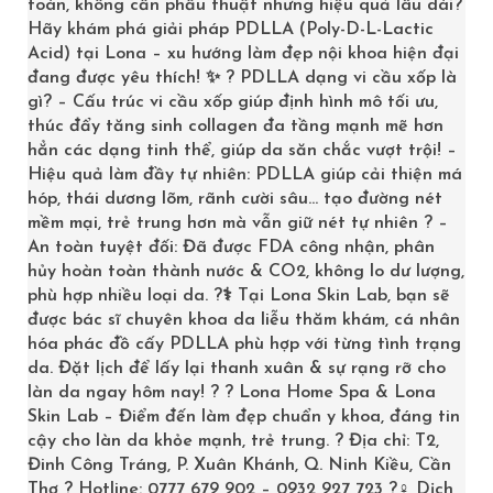
toàn, không cần phẫu thuật nhưng hiệu quả lâu dài?
Hãy khám phá giải pháp PDLLA (Poly-D-L-Lactic
Acid) tại Lona – xu hướng làm đẹp nội khoa hiện đại
đang được yêu thích! ✨ ? PDLLA dạng vi cầu xốp là
gì? – Cấu trúc vi cầu xốp giúp định hình mô tối ưu,
thúc đẩy tăng sinh collagen đa tầng mạnh mẽ hơn
hẳn các dạng tinh thể, giúp da săn chắc vượt trội! –
Hiệu quả làm đầy tự nhiên: PDLLA giúp cải thiện má
hóp, thái dương lõm, rãnh cười sâu… tạo đường nét
mềm mại, trẻ trung hơn mà vẫn giữ nét tự nhiên ? –
SET DƯỠNG CÁ NHÂN TRẺ HÓA DA CHIẾT XUẤT TỪ DNA CÁ HỒI DESEMBRE CELL LIFT S-PDRN THERAPY
An toàn tuyệt đối: Đã được FDA công nhận, phân
hủy hoàn toàn thành nước & CO2, không lo dư lượng,
1,800,000
₫
phù hợp nhiều loại da. ?‍⚕️ Tại Lona Skin Lab, bạn sẽ
được bác sĩ chuyên khoa da liễu thăm khám, cá nhân
hóa phác đồ cấy PDLLA phù hợp với từng tình trạng
ADD TO CART
da. Đặt lịch để lấy lại thanh xuân & sự rạng rỡ cho
làn da ngay hôm nay! ? ? Lona Home Spa & Lona
Skin Lab – Điểm đến làm đẹp chuẩn y khoa, đáng tin
cậy cho làn da khỏe mạnh, trẻ trung. ? Địa chỉ: T2,
Đinh Công Tráng, P. Xuân Khánh, Q. Ninh Kiều, Cần
Thơ ? Hotline: 0777 679 902 – 0932 927 723 ?‍♀️ Dịch