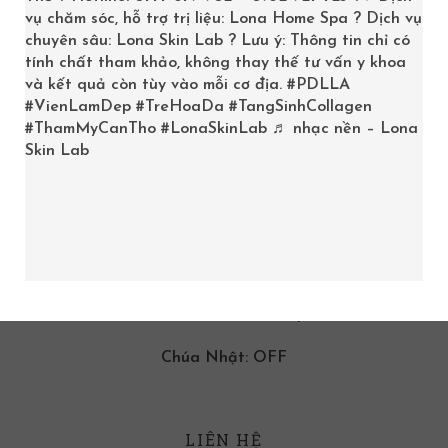
vụ chăm sóc, hỗ trợ trị liệu: Lona Home Spa ? Dịch vụ
chuyên sâu: Lona Skin Lab ? Lưu ý: Thông tin chỉ có
tính chất tham khảo, không thay thế tư vấn y khoa
và kết quả còn tùy vào mỗi cơ địa.
#PDLLA
#VienLamDep
#TreHoaDa
#TangSinhCollagen
#ThamMyCanTho
#LonaSkinLab
♬ nhạc nền – Lona
Skin Lab
GIỜ LÀM VIỆC
9:00am -08:00pm
Thứ Hai đến Thứ Bảy
Chúa Nhật: OFF
LIÊN HỆ