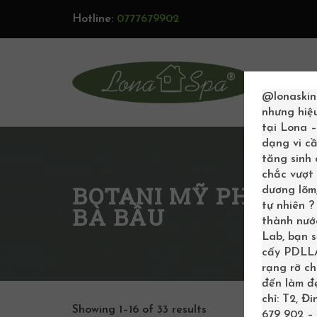
Hotline:
0777679902
TRAN
@lonaskin
nhưng hiệ
tại Lona 
dạng vi cầ
tăng sinh
chắc vượt 
BOTANI MỸ PHẨM H
dương lõm,
tự nhiên 
BÀ BẦU
thành nước
Lab, bạn 
cấy PDLLA 
rạng rỡ c
đến làm đẹ
chỉ: T2, Đ
Showing 1–16 of 33 results
679 902 – 