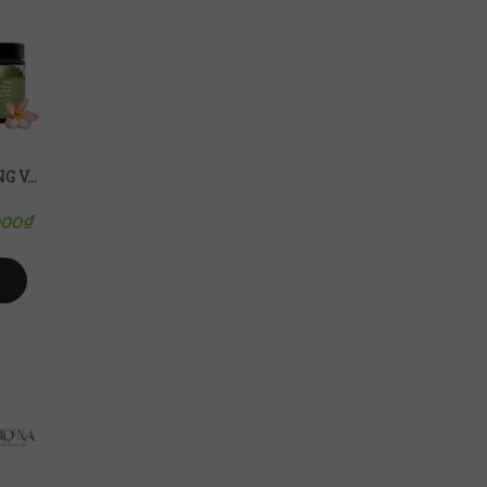
BỘ SẢN PHẨM DƯỠNG VÀ PHỤC HỒI CHUYÊN SÂU CHO DA KHÔ, NHẠY CẢM BOTANI
000
₫