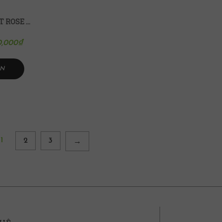
BOTANI RADIANT ROSE MASK MẶT NẠ HOA HỒNG RẠNG RỠ
0,000
₫
VN
1
2
3
→