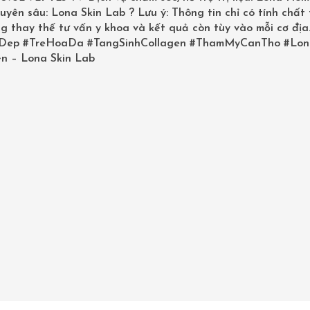
uyên sâu: Lona Skin Lab ? Lưu ý: Thông tin chỉ có tính chất
g thay thế tư vấn y khoa và kết quả còn tùy vào mỗi cơ địa
SALE
SALE
Dep
#TreHoaDa
#TangSinhCollagen
#ThamMyCanTho
#Lon
n – Lona Skin Lab
BỘ SẢN PHẨM BOTANI KIỂM SOÁT VÀ CÂN BẰNG DẦU NHỜN
BỘ SẢN PHẨM BOTANI DƯỠNG PHỤC HỒI DA
2,025,000
₫
61,000
₫
2,058,000
₫
2,537,000
₫
>> LONA.VN
>> LONA.VN
VN