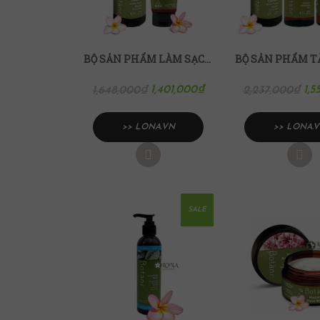
BỘ SẢN PHẨM LÀM SẠCH CHO MỌI LOẠI DA BOTANI
1,401,000
₫
1,5
1,648,000
₫
2,237,000
₫
>> LONA.VN
>> LONA.
SALE