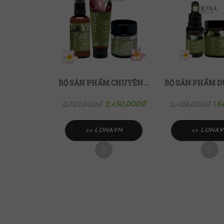
BỘ SẢN PHẨM CHUYÊN ĐIỀU TRỊ MỤN BOTANI
2,450,000
₫
1,8
2,727,000
₫
2,428,000
₫
>> LONA.VN
>> LONA.