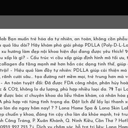
G CHỦ
LIỆU TRÌNH
SHOPPING
KHÁCH HÀNG
BOOKI
lab
Bạn muốn trẻ hóa da tự nhiên, an toàn, không cần phẫu
u quả lâu dài? Hãy khám phá giải pháp PDLLA (Poly-D-L-La
– xu hướng làm đẹp nội khoa hiện đại đang được yêu thích!
u xốp là gì? – Cấu trúc vi cầu xốp giúp định hình mô tối ưu,
 collagen đa tầng mạnh mẽ hơn hẳn các dạng tinh thể, giúp
trội! – Hiệu quả làm đầy tự nhiên: PDLLA giúp cải thiện má 
ỮU CƠ CHO
 rãnh cười sâu… tạo đường nét mềm mại, trẻ trung hơn mà v
? – An toàn tuyệt đối: Đã được FDA công nhận, phân hủy ho
 & CO2, không lo dư lượng, phù hợp nhiều loại da. ?‍⚕️ Tại L
sẽ được bác sĩ chuyên khoa da liễu thăm khám, cá nhân hóa
phù hợp với từng tình trạng da. Đặt lịch để lấy lại thanh 
ho làn da ngay hôm nay! ? ? Lona Home Spa & Lona Skin La
p chuẩn y khoa, đáng tin cậy cho làn da khỏe mạnh, trẻ tru
inh Công Tráng, P. Xuân Khánh, Q. Ninh Kiều, Cần Thơ ? Hotl
0932 927 723 ?‍♀️ Dịch vụ chăm sóc, hỗ trợ trị liệu: Lona Ho