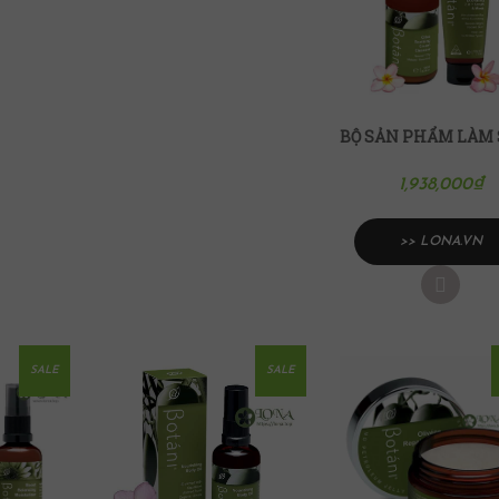
1,938,000
₫
>> LONA.VN
SALE
SALE