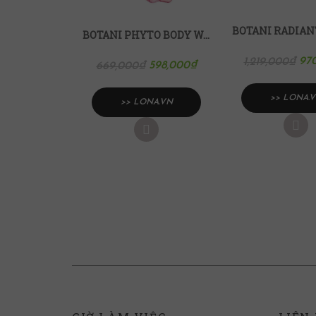
BOTANI PHYTO BODY WASH SỮA TẮM DƯỠNG THỂ TOÀN THÂN
97
1,219,000
₫
598,000
₫
669,000
₫
>> LONA.
>> LONA.VN