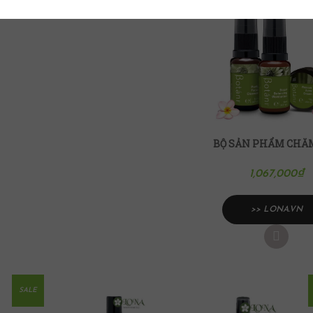
1,067,000
₫
>> LONA.VN
SALE