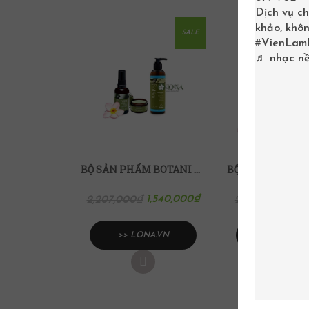
Dịch vụ ch
khảo, khôn
SALE
#VienLam
♬ nhạc nề
BỘ SẢN PHẨM BOTANI CHĂM SÓC DA CƠ THỂ
1,540,000
₫
1,9
2,207,000
₫
2,627,000
₫
>> LONA.VN
>> LONA.