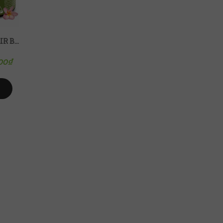
BOTANI OLIVE REPAIR BALM SÁP DƯỠNG VÀ PHỤC HỒI BOTANI
00
₫