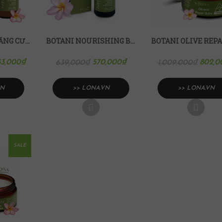
BỘ SẢN PHẨM TĂNG CƯỜNG VÀ CÂN BẰNG CHO DA DẦU BOTANI
BOTANI NOURISHING BODY OIL TINH DẦU DƯỠNG THỂ BOTANI
53,000
₫
570,000
₫
802,0
639,000
₫
1,009,000
₫
VN
>> LONA.VN
>> LONA.VN
SALE