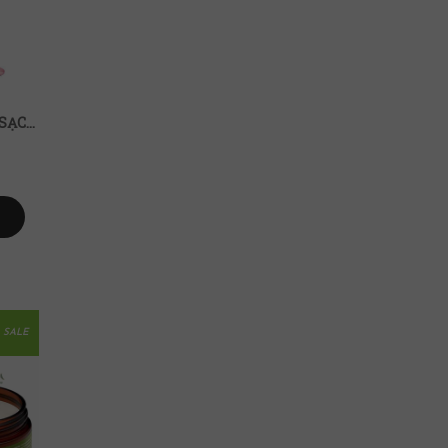
BỘ SẢN PHẨM LÀM SẠCH CHO DA KHÔ, NHẠY CẢM BOTANI
SALE