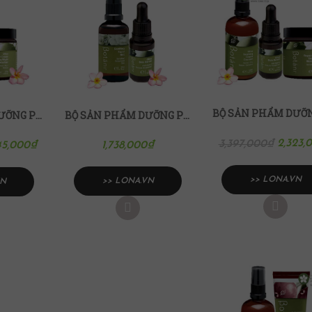
BỘ SẢN PHẨM DƯỠNG PHỤC HỒI DA NHẠY CẢM BOTANI
BỘ SẢN PHẨM DƯỠNG PHỤC HỒI CHO DA KHÔ, HƯ TỔN BOTANI
2,323,
3,397,000
₫
1,738,000
₫
45,000
₫
>> LONA.VN
>> LONA.VN
VN