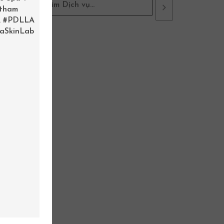
 tham
.
#PDLLA
aSkinLab
BỘ SẢN PHẨM CÂN BẰNG DƯỠNG SÁNG DA, CHỐNG LÃO HÓA BOTANI