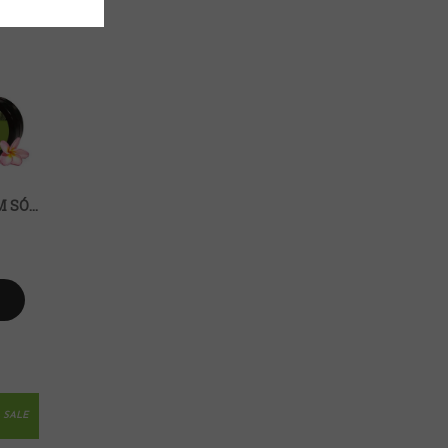
BỘ SẢN PHẨM CHĂM SÓC DA MỤN BOTANI (MINI SIZE)
SALE