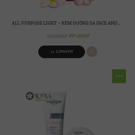
ALL PURPOSE LIGHT – KEM DƯỠNG DA FACE AND BODY CARE 10ML
297,000
₫
355,000
₫
>> LONA.VN
SALE