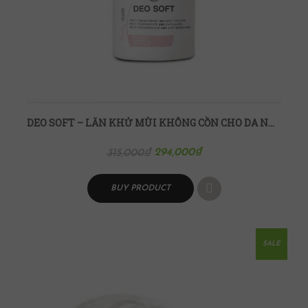
DEO SOFT – LĂN KHỬ MÙI KHÔNG CỒN CHO DA NHẠY CẢM 50ML
294,000
₫
315,000
₫
BUY PRODUCT
SALE