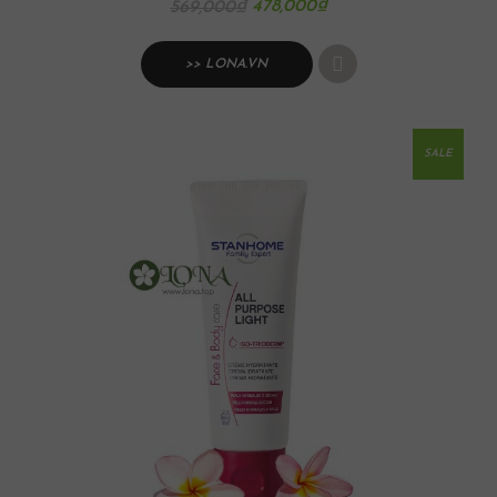
478,000
₫
569,000
₫
>> LONA.VN
SALE