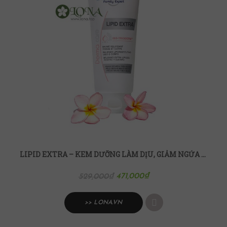
LIPID EXTRA – KEM DƯỠNG LÀM DỊU, GIẢM NGỨA CHO DA KHÔ, NHẠY CẢM 200ML
471,000
₫
529,000
₫
>> LONA.VN