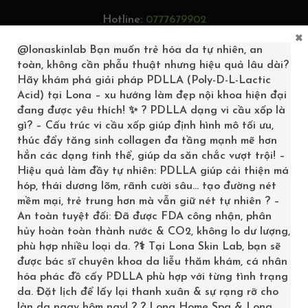
Hotline:
0777679902
×
Tìm kiếm...
@lonaskinlab
Bạn muốn trẻ hóa da tự nhiên, an
toàn, không cần phẫu thuật nhưng hiệu quả lâu dài?
Hãy khám phá giải pháp PDLLA (Poly-D-L-Lactic
Acid) tại Lona – xu hướng làm đẹp nội khoa hiện đại
đang được yêu thích! ✨ ? PDLLA dạng vi cầu xốp là
0
gì? – Cấu trúc vi cầu xốp giúp định hình mô tối ưu,
thúc đẩy tăng sinh collagen đa tầng mạnh mẽ hơn
hẳn các dạng tinh thể, giúp da săn chắc vượt trội! –
Hiệu quả làm đầy tự nhiên: PDLLA giúp cải thiện má
hóp, thái dương lõm, rãnh cười sâu… tạo đường nét
mềm mại, trẻ trung hơn mà vẫn giữ nét tự nhiên ? –
An toàn tuyệt đối: Đã được FDA công nhận, phân
hủy hoàn toàn thành nước & CO2, không lo dư lượng,
phù hợp nhiều loại da. ?‍⚕️ Tại Lona Skin Lab, bạn sẽ
được bác sĩ chuyên khoa da liễu thăm khám, cá nhân
hóa phác đồ cấy PDLLA phù hợp với từng tình trạng
KEM DƯỠNG THỂ
da. Đặt lịch để lấy lại thanh xuân & sự rạng rỡ cho
làn da ngay hôm nay! ? ? Lona Home Spa & Lona