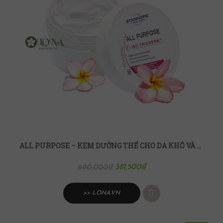
ALL PURPOSE – KEM DƯỠNG THỂ CHO DA KHÔ VÀ DA NHẠY CẢM 400ML
581,500
₫
690,000
₫
>> LONA.VN