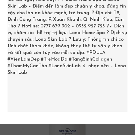
STANHOME
Skin Lab – Điểm đến làm đẹp chuẩn y khoa, đáng tin
cậy cho làn da khỏe mạnh, trẻ trung. ? Địa chỉ: T2,
Trang chủ
/
Product
Đinh Công Tráng, P. Xuân Khánh, Q. Ninh Kiều, Cần
Thơ ? Hotline: 0777 679 902 – 0932 927 723 ?‍♀️ Dịch
vụ chăm sóc, hỗ trợ trị liệu: Lona Home Spa ? Dịch vụ
chuyên sâu: Lona Skin Lab ? Lưu ý: Thông tin chỉ có
tính chất tham khảo, không thay thế tư vấn y khoa
và kết quả còn tùy vào mỗi cơ địa.
#PDLLA
Showing all 6 results
#VienLamDep
#TreHoaDa
#TangSinhCollagen
#ThamMyCanTho
#LonaSkinLab
♬ nhạc nền – Lona
Skin Lab
SALE