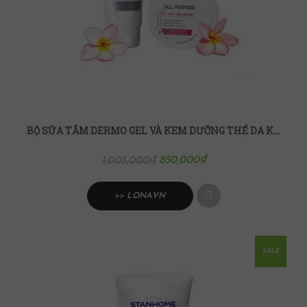
BỘ SỮA TẮM DERMO GEL VÀ KEM DƯỠNG THỂ DA KHÔ NHẠY CẢM ALL PURPOSE
850,000
₫
1,005,000
₫
>> LONA.VN
SALE