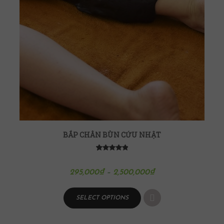
BẮP CHÂN BÙN CỨU NHẬT
5
1
5.00
out of
based on
customer
295,000
₫
–
2,500,000
₫
rating
SELECT OPTIONS