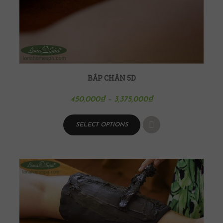
BẮP CHÂN 5D
450,000
₫
–
3,375,000
₫
SELECT OPTIONS