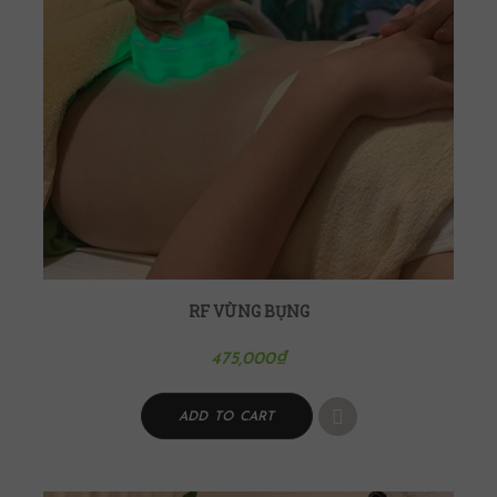
RF VÙNG BỤNG
475,000
₫
ADD TO CART