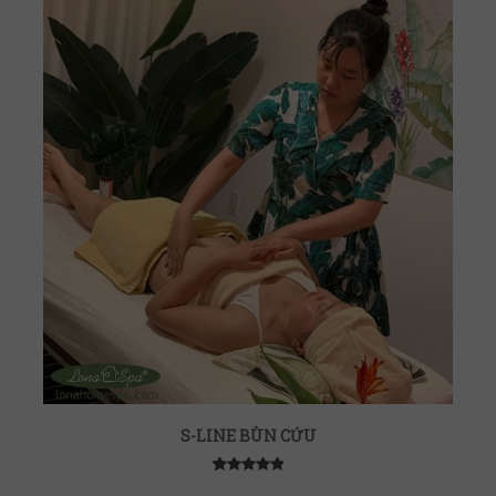
S-LINE BÙN CỨU
5
4
5.00
out of