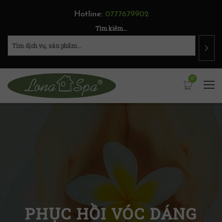
Hotline:
0777679902
Tìm kiếm...
0
PHỤC HỒI VÓC DÁNG