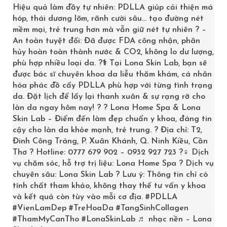
Hiệu quả làm đầy tự nhiên: PDLLA giúp cải thiện má
hóp, thái dương lõm, rãnh cười sâu… tạo đường nét
mềm mại, trẻ trung hơn mà vẫn giữ nét tự nhiên ? –
An toàn tuyệt đối: Đã được FDA công nhận, phân
hủy hoàn toàn thành nước & CO2, không lo dư lượng,
phù hợp nhiều loại da. ?‍⚕️ Tại Lona Skin Lab, bạn sẽ
được bác sĩ chuyên khoa da liễu thăm khám, cá nhân
hóa phác đồ cấy PDLLA phù hợp với từng tình trạng
da. Đặt lịch để lấy lại thanh xuân & sự rạng rỡ cho
làn da ngay hôm nay! ? ? Lona Home Spa & Lona
Skin Lab – Điểm đến làm đẹp chuẩn y khoa, đáng tin
cậy cho làn da khỏe mạnh, trẻ trung. ? Địa chỉ: T2,
Đinh Công Tráng, P. Xuân Khánh, Q. Ninh Kiều, Cần
Thơ ? Hotline: 0777 679 902 – 0932 927 723 ?‍♀️ Dịch
vụ chăm sóc, hỗ trợ trị liệu: Lona Home Spa ? Dịch vụ
chuyên sâu: Lona Skin Lab ? Lưu ý: Thông tin chỉ có
tính chất tham khảo, không thay thế tư vấn y khoa
và kết quả còn tùy vào mỗi cơ địa.
#PDLLA
BỤNG CẤP ĐỘ 1
#VienLamDep
#TreHoaDa
#TangSinhCollagen
#ThamMyCanTho
#LonaSkinLab
♬ nhạc nền – Lona
5
1
5.00
out of