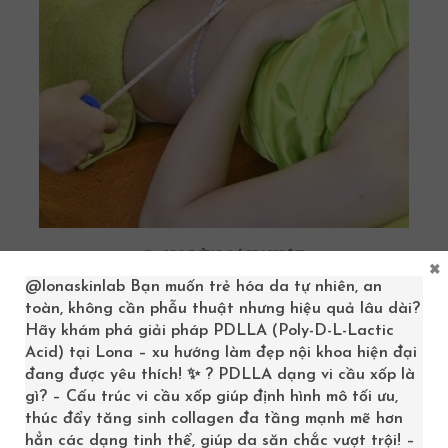
BỤNG BÙN CỨU NHẬT
×
@lonaskinlab
Bạn muốn trẻ hóa da tự nhiên, an
5
1
5.00
out of
toàn, không cần phẫu thuật nhưng hiệu quả lâu dài?
based on
customer
Hãy khám phá giải pháp PDLLA (Poly-D-L-Lactic
550,000
₫
rating
Acid) tại Lona – xu hướng làm đẹp nội khoa hiện đại
đang được yêu thích! ✨ ? PDLLA dạng vi cầu xốp là
SELECT OPTIONS
gì? – Cấu trúc vi cầu xốp giúp định hình mô tối ưu,
thúc đẩy tăng sinh collagen đa tầng mạnh mẽ hơn
hẳn các dạng tinh thể, giúp da săn chắc vượt trội! –