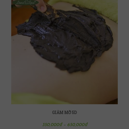
GIẢM MỠ 5D
350,000
₫
–
650,000
₫