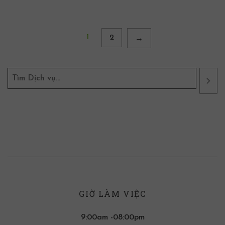
1
2
→
GIỜ LÀM VIỆC
9:00am -08:00pm