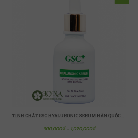
TINH CHẤT GSC HYALURONIC SERUM HÀN QUỐC 50ML
300,000
₫
–
1,020,000
₫