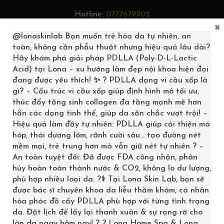
Hotline:
0777679902
×
Tìm kiếm...
@lonaskinlab
Bạn muốn trẻ hóa da tự nhiên, an
toàn, không cần phẫu thuật nhưng hiệu quả lâu dài?
Hãy khám phá giải pháp PDLLA (Poly-D-L-Lactic
Acid) tại Lona – xu hướng làm đẹp nội khoa hiện đại
đang được yêu thích! ✨ ? PDLLA dạng vi cầu xốp là
0
gì? – Cấu trúc vi cầu xốp giúp định hình mô tối ưu,
thúc đẩy tăng sinh collagen đa tầng mạnh mẽ hơn
hẳn các dạng tinh thể, giúp da săn chắc vượt trội! –
Hiệu quả làm đầy tự nhiên: PDLLA giúp cải thiện má
hóp, thái dương lõm, rãnh cười sâu… tạo đường nét
mềm mại, trẻ trung hơn mà vẫn giữ nét tự nhiên ? –
An toàn tuyệt đối: Đã được FDA công nhận, phân
hủy hoàn toàn thành nước & CO2, không lo dư lượng,
phù hợp nhiều loại da. ?‍⚕️ Tại Lona Skin Lab, bạn sẽ
được bác sĩ chuyên khoa da liễu thăm khám, cá nhân
hóa phác đồ cấy PDLLA phù hợp với từng tình trạng
DA KHÔ
da. Đặt lịch để lấy lại thanh xuân & sự rạng rỡ cho
làn da ngay hôm nay! ? ? Lona Home Spa & Lona