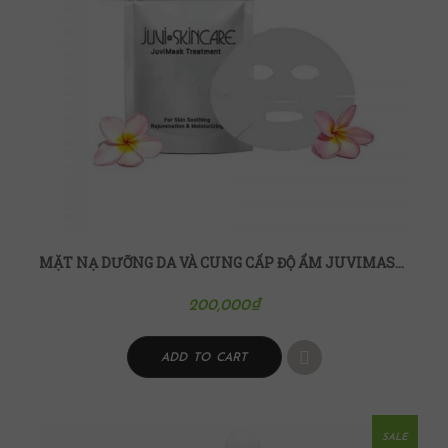
MẶT NẠ DƯỠNG DA VÀ CUNG CẤP ĐỘ ẨM JUVIMASK TREATMENT
200,000
₫
ADD TO CART
SALE