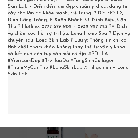
Skin Lab – Điểm đến làm đẹp chuẩn y khoa, đáng tin
Trang chủ
/
Product
cậy cho làn da khỏe mạnh, trẻ trung. ? Địa chỉ: T2,
Đinh Công Tráng, P. Xuân Khánh, Q. Ninh Kiều, Cần
Thơ ? Hotline: 0777 679 902 – 0932 927 723 ?‍♀️ Dịch
vụ chăm sóc, hỗ trợ trị liệu: Lona Home Spa ? Dịch vụ
chuyên sâu: Lona Skin Lab ? Lưu ý: Thông tin chỉ có
tính chất tham khảo, không thay thế tư vấn y khoa
Showing all 4 results
và kết quả còn tùy vào mỗi cơ địa.
#PDLLA
#VienLamDep
#TreHoaDa
#TangSinhCollagen
#ThamMyCanTho
#LonaSkinLab
♬ nhạc nền – Lona
Skin Lab