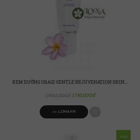
KEM DƯỠNG OBAGI GENTLE REJUVENATION SKIN CALMING CREAM
1,710,000
₫
1,900,000
₫
>> LONA.VN
SALE