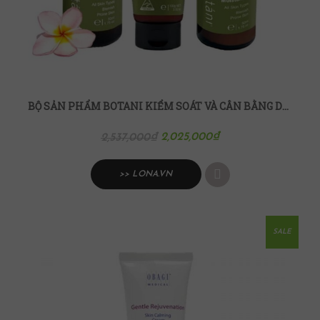
BỘ SẢN PHẨM BOTANI KIỂM SOÁT VÀ CÂN BẰNG DẦU NHỜN
2,025,000
₫
2,537,000
₫
>> LONA.VN
SALE