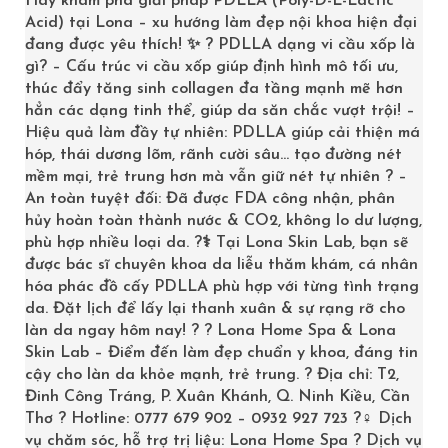
Hãy khám phá giải pháp PDLLA (Poly-D-L-Lactic
Acid) tại Lona – xu hướng làm đẹp nội khoa hiện đại
đang được yêu thích! ✨ ? PDLLA dạng vi cầu xốp là
gì? – Cấu trúc vi cầu xốp giúp định hình mô tối ưu,
thúc đẩy tăng sinh collagen đa tầng mạnh mẽ hơn
hẳn các dạng tinh thể, giúp da săn chắc vượt trội! –
Hiệu quả làm đầy tự nhiên: PDLLA giúp cải thiện má
hóp, thái dương lõm, rãnh cười sâu… tạo đường nét
OBAGI GENTLE REJUVENATION SERUM GIÚP PHỤC HỒI VÀ TÁI TẠO DA
mềm mại, trẻ trung hơn mà vẫn giữ nét tự nhiên ? –
An toàn tuyệt đối: Đã được FDA công nhận, phân
2,682,000
₫
2,980,000
₫
hủy hoàn toàn thành nước & CO2, không lo dư lượng,
phù hợp nhiều loại da. ?‍⚕️ Tại Lona Skin Lab, bạn sẽ
>> LONA.VN
được bác sĩ chuyên khoa da liễu thăm khám, cá nhân
hóa phác đồ cấy PDLLA phù hợp với từng tình trạng
da. Đặt lịch để lấy lại thanh xuân & sự rạng rỡ cho
làn da ngay hôm nay! ? ? Lona Home Spa & Lona
Skin Lab – Điểm đến làm đẹp chuẩn y khoa, đáng tin
cậy cho làn da khỏe mạnh, trẻ trung. ? Địa chỉ: T2,
Đinh Công Tráng, P. Xuân Khánh, Q. Ninh Kiều, Cần
Thơ ? Hotline: 0777 679 902 – 0932 927 723 ?‍♀️ Dịch
vụ chăm sóc, hỗ trợ trị liệu: Lona Home Spa ? Dịch vụ