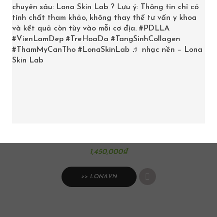
chuyên sâu: Lona Skin Lab ? Lưu ý: Thông tin chỉ có
tính chất tham khảo, không thay thế tư vấn y khoa
và kết quả còn tùy vào mỗi cơ địa.
#PDLLA
#VienLamDep
#TreHoaDa
#TangSinhCollagen
#ThamMyCanTho
#LonaSkinLab
♬ nhạc nền – Lona
Skin Lab
SKINCEUTICALS CLEANSER FOAM
1,450,000
₫
>> LONA.VN