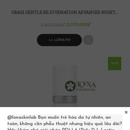
OBAGI GENTLE REJUVENATION ADVANCED NIGHT REPAIR PHỤC HỒI DA BAN ĐÊM
2,070,000
₫
2,300,000
₫
>> LONA.VN
SALE
×
@lonaskinlab
Bạn muốn trẻ hóa da tự nhiên, an
toàn, không cần phẫu thuật nhưng hiệu quả lâu dài?