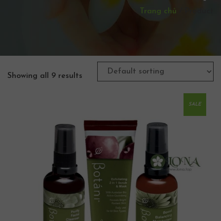
Trang chủ
/
Product
Showing all 9 results
SALE