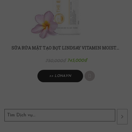
SỮA RỬA MẶT TẠO BỌT LINDSAY VITAMIN MOISTURE FOAM CLEARNSER
745,000
₫
750,000
₫
>> LONA.VN