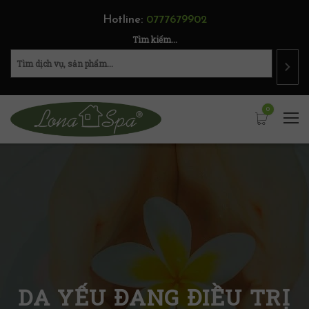
Hotline:
0777679902
Tìm kiếm...
0
DA YẾU ĐANG ĐIỀU TRỊ