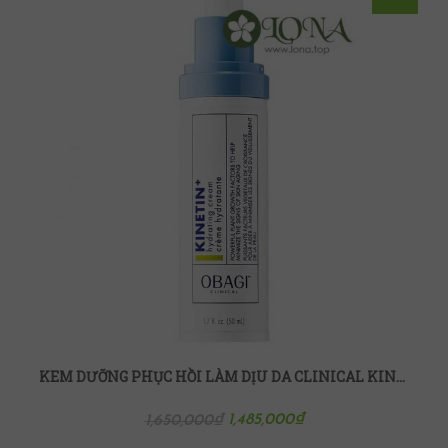
KEM DƯỠNG PHỤC HỒI LÀM DỊU DA CLINICAL KINETIN+ HYDRATING CREAM OBAGI
1,485,000
₫
1,650,000
₫