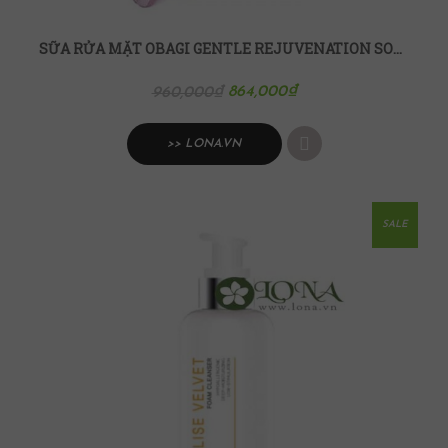
SỮA RỬA MẶT OBAGI GENTLE REJUVENATION SOOTHING CLEANSER
864,000
₫
960,000
₫
>> LONA.VN
SALE