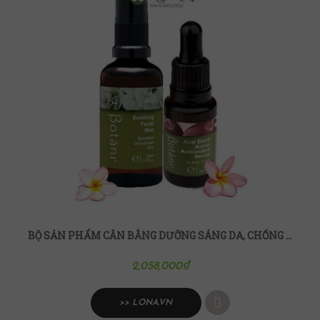
BỘ SẢN PHẨM CÂN BẰNG DƯỠNG SÁNG DA, CHỐNG LÃO HÓA BOTANI
2,058,000
₫
>> LONA.VN