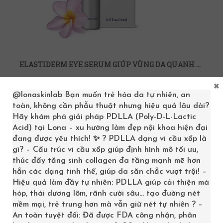
ELASTIDERM EYE SERUM GIÚP VÙNG DA QUANH MẮT SÁNG KHỎE CĂNG MƯỢT
×
2,160,000
₫
2,400,000
₫
@lonaskinlab
Bạn muốn trẻ hóa da tự nhiên, an
toàn, không cần phẫu thuật nhưng hiệu quả lâu dài?
>> LONA.VN
Hãy khám phá giải pháp PDLLA (Poly-D-L-Lactic
Acid) tại Lona – xu hướng làm đẹp nội khoa hiện đại
đang được yêu thích! ✨ ? PDLLA dạng vi cầu xốp là
gì? – Cấu trúc vi cầu xốp giúp định hình mô tối ưu,
SALE
thúc đẩy tăng sinh collagen đa tầng mạnh mẽ hơn
hẳn các dạng tinh thể, giúp da săn chắc vượt trội! –
Hiệu quả làm đầy tự nhiên: PDLLA giúp cải thiện má
hóp, thái dương lõm, rãnh cười sâu… tạo đường nét
mềm mại, trẻ trung hơn mà vẫn giữ nét tự nhiên ? –
An toàn tuyệt đối: Đã được FDA công nhận, phân