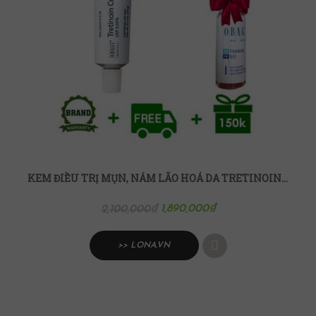
KEM ĐIỀU TRỊ MỤN, NÁM LÃO HOÁ DA TRETINOIN 0.05%
1,890,000
₫
2,100,000
₫
>> LONA.VN