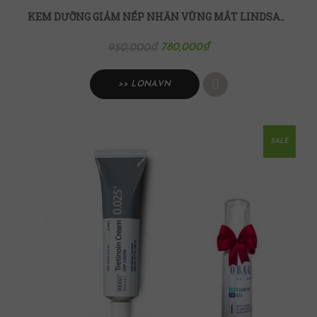
KEM DƯỠNG GIẢM NẾP NHĂN VÙNG MẮT LINDSAY 30G
780,000
₫
950,000
₫
>> LONA.VN
SALE