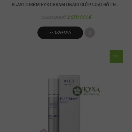
ELASTIDERM EYE CREAM OBAGI GIÚP LOẠI BỎ THÂM VÙNG DA QUANH MẮT
2,250,000
₫
2,500,000
₫
>> LONA.VN
SALE