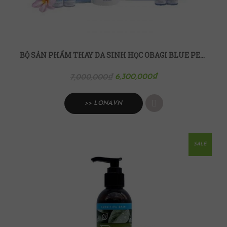
BỘ SẢN PHẨM THAY DA SINH HỌC OBAGI BLUE PEEL RADIANCE KIT
6,300,000
₫
7,000,000
₫
>> LONA.VN
SALE