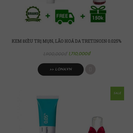
KEM ĐIỀU TRỊ MỤN, LÃO HOÁ DA TRETINOIN 0.025%
1,710,000
₫
1,900,000
₫
>> LONA.VN
SALE