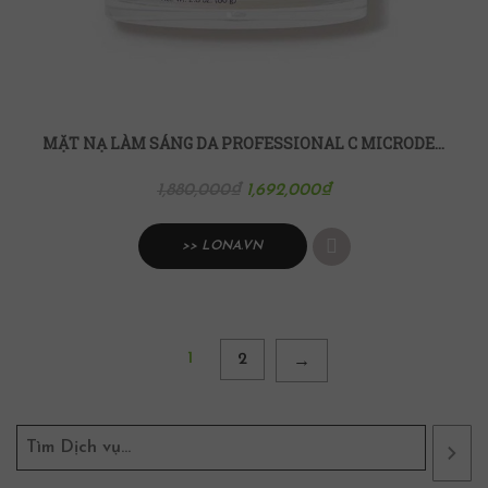
MẶT NẠ LÀM SÁNG DA PROFESSIONAL C MICRODERMABRASION POLISH + MASK
1,692,000
₫
1,880,000
₫
>> LONA.VN
1
2
→