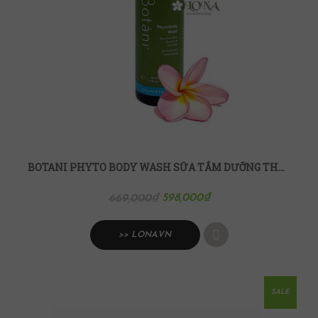
BOTANI PHYTO BODY WASH SỮA TẮM DƯỠNG THỂ TOÀN THÂN
598,000
₫
669,000
₫
>> LONA.VN
SALE