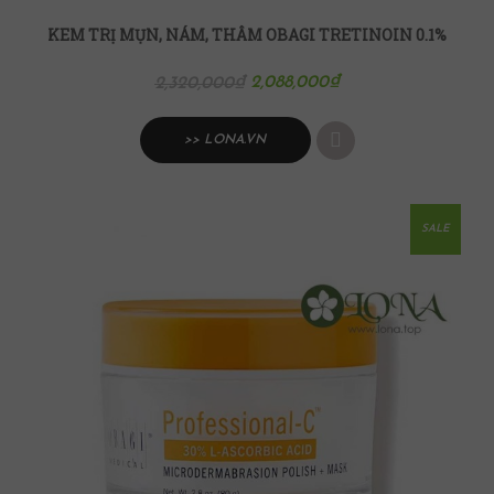
KEM TRỊ MỤN, NÁM, THÂM OBAGI TRETINOIN 0.1%
2,088,000
₫
2,320,000
₫
>> LONA.VN
SALE