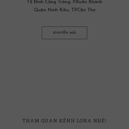
T2 Đinh Công Tráng, P.Xuân Khánh
Quận Ninh Kiều, TP.Cần Thơ
KHUYẾN MÃI
THAM QUAN KÊNH LONA NHÉ!