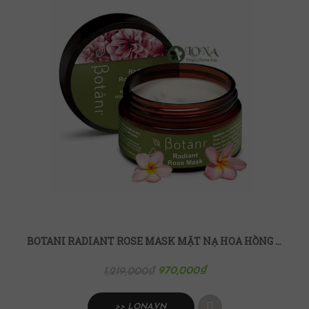
BOTANI RADIANT ROSE MASK MẶT NẠ HOA HỒNG RẠNG RỠ
970,000
₫
1,219,000
₫
>> LONA.VN