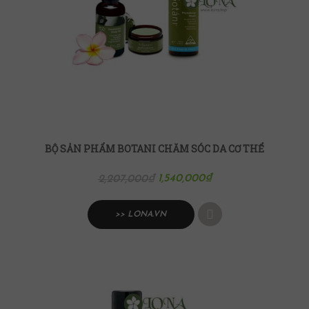
BỘ SẢN PHẨM BOTANI CHĂM SÓC DA CƠ THỂ
1,540,000
₫
2,207,000
₫
>> LONA.VN