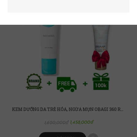
KEM DƯỠNG DA TRẺ HÓA, NGỪA MỤN OBAGI 360 RETINOL 0.5
1,458,000
₫
1,620,000
₫