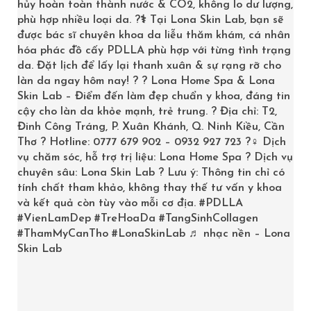
hủy hoàn toàn thành nước & CO2, không lo dư lượng,
phù hợp nhiều loại da. ?‍⚕️ Tại Lona Skin Lab, bạn sẽ
được bác sĩ chuyên khoa da liễu thăm khám, cá nhân
hóa phác đồ cấy PDLLA phù hợp với từng tình trạng
da. Đặt lịch để lấy lại thanh xuân & sự rạng rỡ cho
làn da ngay hôm nay! ? ? Lona Home Spa & Lona
Skin Lab – Điểm đến làm đẹp chuẩn y khoa, đáng tin
cậy cho làn da khỏe mạnh, trẻ trung. ? Địa chỉ: T2,
Đinh Công Tráng, P. Xuân Khánh, Q. Ninh Kiều, Cần
Thơ ? Hotline: 0777 679 902 – 0932 927 723 ?‍♀️ Dịch
vụ chăm sóc, hỗ trợ trị liệu: Lona Home Spa ? Dịch vụ
ELASTIDERM EYE TREATMENT GEL DƯỠNG MẮT
chuyên sâu: Lona Skin Lab ? Lưu ý: Thông tin chỉ có
tính chất tham khảo, không thay thế tư vấn y khoa
2,250,000
₫
2,500,000
₫
và kết quả còn tùy vào mỗi cơ địa.
#PDLLA
#VienLamDep
#TreHoaDa
#TangSinhCollagen
#ThamMyCanTho
#LonaSkinLab
♬ nhạc nền – Lona
>> LONA.VN
Skin Lab
SALE