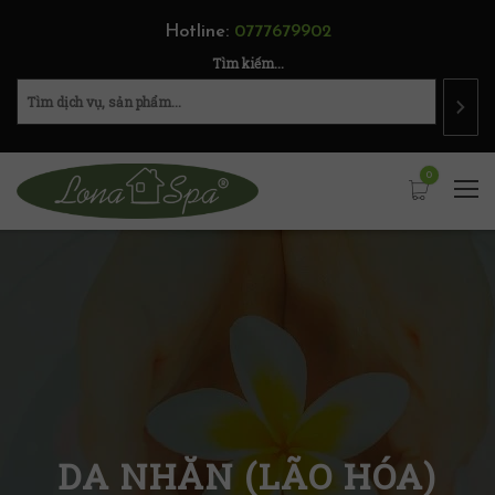
Hotline:
0777679902
Tìm kiếm...
0
DA NHĂN (LÃO HÓA)