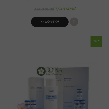
3,240,000
₫
3,600,000
₫
>> LONA.VN
SALE