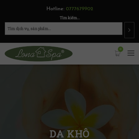
Hotline:
0777679902
Tìm kiếm...
0
DA KHÔ