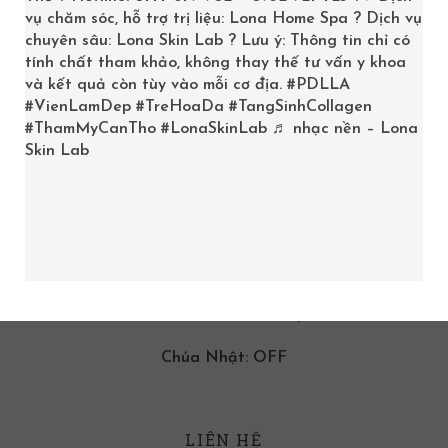
vụ chăm sóc, hỗ trợ trị liệu: Lona Home Spa ? Dịch vụ
chuyên sâu: Lona Skin Lab ? Lưu ý: Thông tin chỉ có
tính chất tham khảo, không thay thế tư vấn y khoa
và kết quả còn tùy vào mỗi cơ địa.
#PDLLA
#VienLamDep
#TreHoaDa
#TangSinhCollagen
#ThamMyCanTho
#LonaSkinLab
♬ nhạc nền – Lona
Skin Lab
GIỜ LÀM VIỆC
9:00am -08:00pm
Thứ Hai đến Thứ Bảy
Chúa Nhật: OFF
LIÊN HỆ