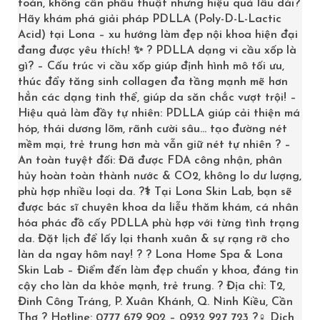
toàn, không cần phẫu thuật nhưng hiệu quả lâu dài?
Hãy khám phá giải pháp PDLLA (Poly-D-L-Lactic
Acid) tại Lona – xu hướng làm đẹp nội khoa hiện đại
đang được yêu thích! ✨ ? PDLLA dạng vi cầu xốp là
gì? – Cấu trúc vi cầu xốp giúp định hình mô tối ưu,
thúc đẩy tăng sinh collagen đa tầng mạnh mẽ hơn
hẳn các dạng tinh thể, giúp da săn chắc vượt trội! –
Hiệu quả làm đầy tự nhiên: PDLLA giúp cải thiện má
hóp, thái dương lõm, rãnh cười sâu… tạo đường nét
mềm mại, trẻ trung hơn mà vẫn giữ nét tự nhiên ? –
SKINCEUTICALS CLEANSER SIMPLY CLEAN
An toàn tuyệt đối: Đã được FDA công nhận, phân
hủy hoàn toàn thành nước & CO2, không lo dư lượng,
1,450,000
₫
phù hợp nhiều loại da. ?‍⚕️ Tại Lona Skin Lab, bạn sẽ
được bác sĩ chuyên khoa da liễu thăm khám, cá nhân
>> LONA.VN
hóa phác đồ cấy PDLLA phù hợp với từng tình trạng
da. Đặt lịch để lấy lại thanh xuân & sự rạng rỡ cho
làn da ngay hôm nay! ? ? Lona Home Spa & Lona
Skin Lab – Điểm đến làm đẹp chuẩn y khoa, đáng tin
cậy cho làn da khỏe mạnh, trẻ trung. ? Địa chỉ: T2,
Đinh Công Tráng, P. Xuân Khánh, Q. Ninh Kiều, Cần
Thơ ? Hotline: 0777 679 902 – 0932 927 723 ?‍♀️ Dịch