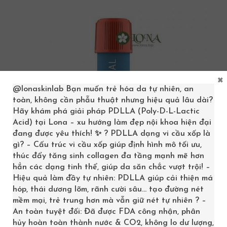
×
@lonaskinlab
Bạn muốn trẻ hóa da tự nhiên, an
toàn, không cần phẫu thuật nhưng hiệu quả lâu dài?
Hãy khám phá giải pháp PDLLA (Poly-D-L-Lactic
Acid) tại Lona – xu hướng làm đẹp nội khoa hiện đại
đang được yêu thích! ✨ ? PDLLA dạng vi cầu xốp là
gì? – Cấu trúc vi cầu xốp giúp định hình mô tối ưu,
thúc đẩy tăng sinh collagen đa tầng mạnh mẽ hơn
hẳn các dạng tinh thể, giúp da săn chắc vượt trội! –
Hiệu quả làm đầy tự nhiên: PDLLA giúp cải thiện má
hóp, thái dương lõm, rãnh cười sâu… tạo đường nét
TẾ BÀO GỐC ĐIỀU TRỊ SẸO LÕM RỖ JUVIDERMAL 2ML
mềm mại, trẻ trung hơn mà vẫn giữ nét tự nhiên ? –
An toàn tuyệt đối: Đã được FDA công nhận, phân
2,200,000
₫
hủy hoàn toàn thành nước & CO2, không lo dư lượng,