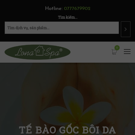
Hotline:
0777679902
Tìm kiếm...
0
TẾ BÀO GỐC BÔI DA