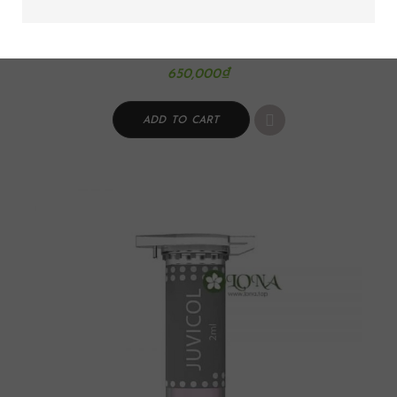
TẾ BÀO GỐC JUVI 9 DƯỠNG ẨM VÀ CHĂM SÓC DA CHUYÊN SÂU 30ML
650,000
₫
ADD TO CART