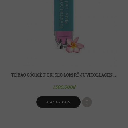
TẾ BÀO GỐC ĐIỀU TRỊ SẸO LÕM RỖ JUVICOLLAGEN PLUS 2ML
1,500,000
₫
ADD TO CART