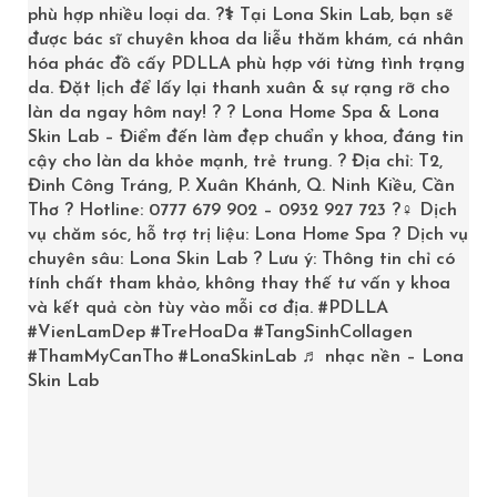
phù hợp nhiều loại da. ?‍⚕️ Tại Lona Skin Lab, bạn sẽ
ADD TO CART
được bác sĩ chuyên khoa da liễu thăm khám, cá nhân
hóa phác đồ cấy PDLLA phù hợp với từng tình trạng
da. Đặt lịch để lấy lại thanh xuân & sự rạng rỡ cho
làn da ngay hôm nay! ? ? Lona Home Spa & Lona
Skin Lab – Điểm đến làm đẹp chuẩn y khoa, đáng tin
cậy cho làn da khỏe mạnh, trẻ trung. ? Địa chỉ: T2,
Đinh Công Tráng, P. Xuân Khánh, Q. Ninh Kiều, Cần
Thơ ? Hotline: 0777 679 902 – 0932 927 723 ?‍♀️ Dịch
vụ chăm sóc, hỗ trợ trị liệu: Lona Home Spa ? Dịch vụ
chuyên sâu: Lona Skin Lab ? Lưu ý: Thông tin chỉ có
tính chất tham khảo, không thay thế tư vấn y khoa
và kết quả còn tùy vào mỗi cơ địa.
#PDLLA
#VienLamDep
#TreHoaDa
#TangSinhCollagen
#ThamMyCanTho
#LonaSkinLab
♬ nhạc nền – Lona
Skin Lab