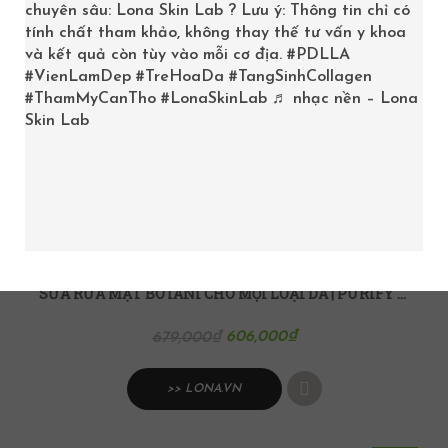
chuyên sâu: Lona Skin Lab ? Lưu ý: Thông tin chỉ có
tính chất tham khảo, không thay thế tư vấn y khoa
và kết quả còn tùy vào mỗi cơ địa.
#PDLLA
#VienLamDep
#TreHoaDa
#TangSinhCollagen
#ThamMyCanTho
#LonaSkinLab
♬ nhạc nền – Lona
Skin Lab
SỮA RỬA MẶT BOTANI CHO MỌI LOẠI DA | PURIFY FACIAL CLEANSER
606,000
₫
679,000
₫
>> LONA.VN