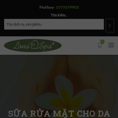
Hotline:
0777679902
Tìm kiếm...
0
SỮA RỬA MẶT CHO DA