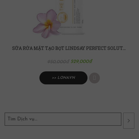
SỮA RỬA MẶT TẠO BỌT LINDSAY PERFECT SOLUTION 500ML
529,000
₫
950,000
₫
>> LONA.VN