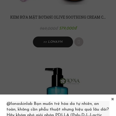
KEM RỬA MẶT BOTANI OLIVE SOOTHING CREAM CLEANSER
579,000
₫
969,000
₫
>> LONA.VN
×
@lonaskinlab
Bạn muốn trẻ hóa da tự nhiên, an
toàn, không cần phẫu thuật nhưng hiệu quả lâu dài?
Hãy khám phá giải pháp PDLLA (Poly-D-L-Lactic