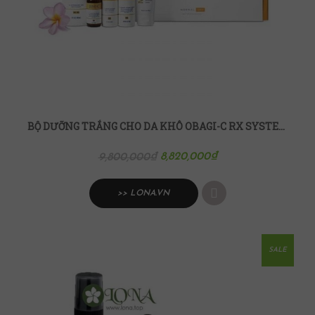
BỘ DƯỠNG TRẮNG CHO DA KHÔ OBAGI-C RX SYSTEM NORMAL TO DRY
8,820,000
₫
9,800,000
₫
>> LONA.VN
SALE