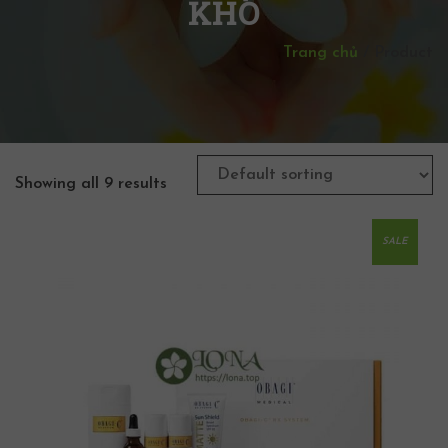
KHÔ
Trang chủ
/
Product
Showing all 9 results
SALE