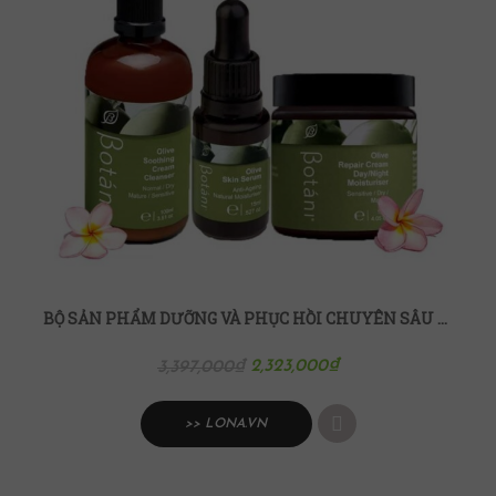
BỘ SẢN PHẨM DƯỠNG VÀ PHỤC HỒI CHUYÊN SÂU CHO DA KHÔ, NHẠY CẢM BOTANI
2,323,000
₫
3,397,000
₫
>> LONA.VN