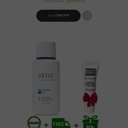
330,000
₫
495,000
₫
>> LONA.VN