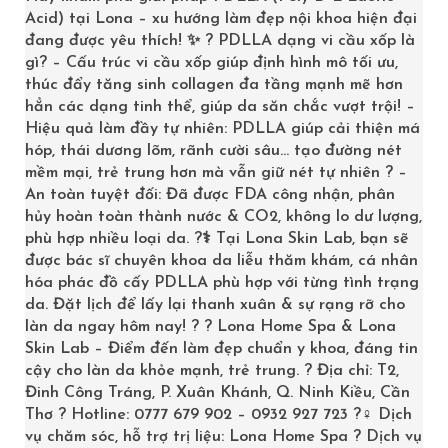
Acid) tại Lona – xu hướng làm đẹp nội khoa hiện đại
đang được yêu thích! ✨ ? PDLLA dạng vi cầu xốp là
gì? – Cấu trúc vi cầu xốp giúp định hình mô tối ưu,
thúc đẩy tăng sinh collagen đa tầng mạnh mẽ hơn
hẳn các dạng tinh thể, giúp da săn chắc vượt trội! –
Hiệu quả làm đầy tự nhiên: PDLLA giúp cải thiện má
hóp, thái dương lõm, rãnh cười sâu… tạo đường nét
mềm mại, trẻ trung hơn mà vẫn giữ nét tự nhiên ? –
SKINCEUTICALS CLEANSER SIMPLY CLEAN
An toàn tuyệt đối: Đã được FDA công nhận, phân
hủy hoàn toàn thành nước & CO2, không lo dư lượng,
1,450,000
₫
phù hợp nhiều loại da. ?‍⚕️ Tại Lona Skin Lab, bạn sẽ
được bác sĩ chuyên khoa da liễu thăm khám, cá nhân
>> LONA.VN
hóa phác đồ cấy PDLLA phù hợp với từng tình trạng
da. Đặt lịch để lấy lại thanh xuân & sự rạng rỡ cho
làn da ngay hôm nay! ? ? Lona Home Spa & Lona
Skin Lab – Điểm đến làm đẹp chuẩn y khoa, đáng tin
SALE
cậy cho làn da khỏe mạnh, trẻ trung. ? Địa chỉ: T2,
Đinh Công Tráng, P. Xuân Khánh, Q. Ninh Kiều, Cần
Thơ ? Hotline: 0777 679 902 – 0932 927 723 ?‍♀️ Dịch
vụ chăm sóc, hỗ trợ trị liệu: Lona Home Spa ? Dịch vụ