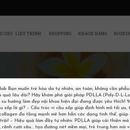
G CHỦ
LIỆU TRÌNH
SHOPPING
KHÁCH HÀNG
BOOKI
lab
Bạn muốn trẻ hóa da tự nhiên, an toàn, không cần phẫu
u quả lâu dài? Hãy khám phá giải pháp PDLLA (Poly-D-L-La
– xu hướng làm đẹp nội khoa hiện đại đang được yêu thích!
u xốp là gì? – Cấu trúc vi cầu xốp giúp định hình mô tối ưu,
 collagen đa tầng mạnh mẽ hơn hẳn các dạng tinh thể, giúp
trội! – Hiệu quả làm đầy tự nhiên: PDLLA giúp cải thiện má 
 rãnh cười sâu… tạo đường nét mềm mại, trẻ trung hơn mà v