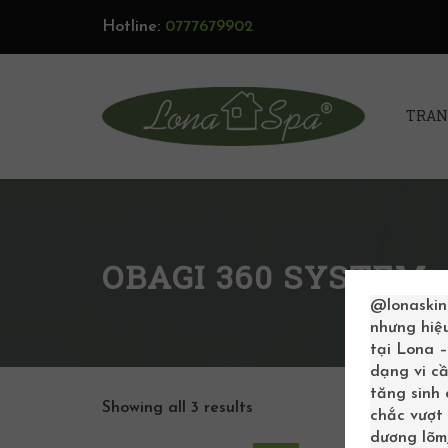
Hotline:
0777679902
TRAN
OBAGI 360 SYSTEM
@lonaskin
nhưng hiệ
tại Lona 
dạng vi cầ
tăng sinh
Showing all 3 results
chắc vượt 
dương lõm,