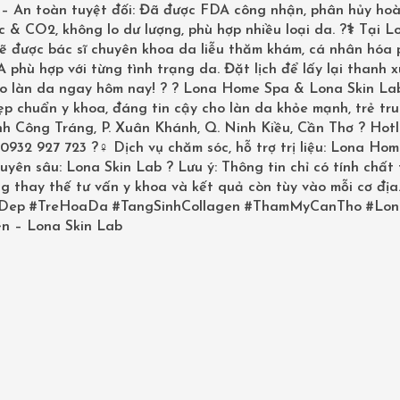
? – An toàn tuyệt đối: Đã được FDA công nhận, phân hủy ho
SALE
SALE
 & CO2, không lo dư lượng, phù hợp nhiều loại da. ?‍⚕️ Tại L
sẽ được bác sĩ chuyên khoa da liễu thăm khám, cá nhân hóa
phù hợp với từng tình trạng da. Đặt lịch để lấy lại thanh 
ho làn da ngay hôm nay! ? ? Lona Home Spa & Lona Skin La
p chuẩn y khoa, đáng tin cậy cho làn da khỏe mạnh, trẻ tru
inh Công Tráng, P. Xuân Khánh, Q. Ninh Kiều, Cần Thơ ? Hotl
0932 927 723 ?‍♀️ Dịch vụ chăm sóc, hỗ trợ trị liệu: Lona Ho
uyên sâu: Lona Skin Lab ? Lưu ý: Thông tin chỉ có tính chất
g thay thế tư vấn y khoa và kết quả còn tùy vào mỗi cơ địa
KEM DƯỠNG DA TRẺ HÓA, NGỪA MỤN OBAGI 360 RETINOL 0.5
OBAGI 360 RETINOL 1% NGĂN NGỪA MỤN, TRẺ HÓA DA
Dep
#TreHoaDa
#TangSinhCollagen
#ThamMyCanTho
#Lon
n – Lona Skin Lab
58,000
₫
1,575,000
₫
1,750,000
₫
VN
>> LONA.VN