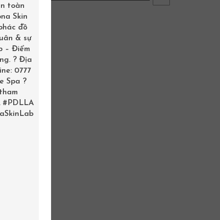
àn toàn
ona Skin
 phác đồ
xuân & sự
b – Điểm
ng. ? Địa
ine: 0777
me Spa ?
 tham
.
#PDLLA
aSkinLab