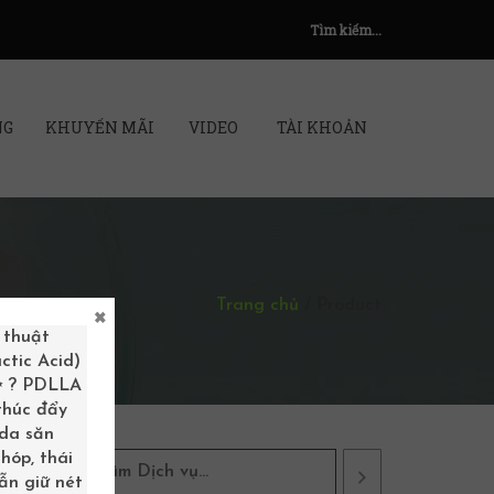
Tìm kiếm...
NG
KHUYẾN MÃI
VIDEO
TÀI KHOẢN
Trang chủ
/
Product
×
 thuật
ctic Acid)
 ✨ ? PDLLA
 thúc đẩy
 da săn
hóp, thái
ẫn giữ nét