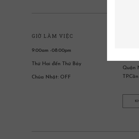
GIỜ LÀM VIỆC
LIÊN
9:00am -08:00pm
T2 Đin
P.Xuân
Thứ Hai đến Thứ Bảy
Quận N
TP.Cần
Chúa Nhật: OFF
K